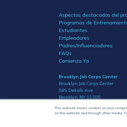
Aspectos destacados del p
Programas de Entrenamient
Estudiantes
Empleadores
Padres/Influenciadores
FAQs
Comienza Ya
Brooklyn Job Corps Center
Brooklyn Job Corps Center
585 Dekalb Ave.
Brooklyn, NY 11205
This website stores cookies on your compu
on this website and through other media. To