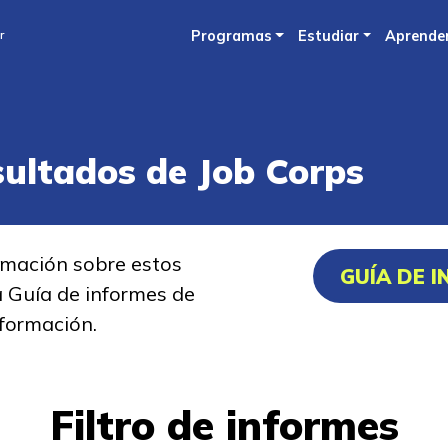
Skip
r
Programas
Estudiar
Aprende
to
main
content
sultados de Job Corps
rmación sobre estos
GUÍA DE 
a Guía de informes de
formación.
Filtro de informes