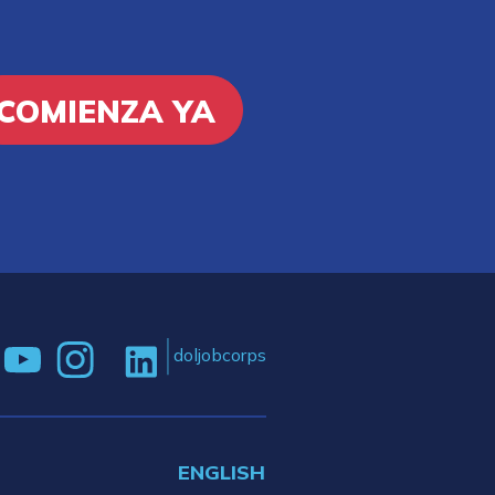
COMIENZA YA
doljobcorps
ENGLISH