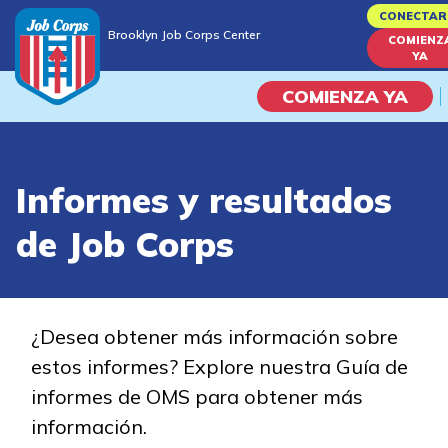
Skip
CONECTAR
Brooklyn Job Corps Center
to
COMIENZ
Brooklyn Job Corps Center
YA
main
content
COMIENZA YA
Programas
Informes y resultados
Vida En El Campus Universita
de Job Corps
Habilidades académicas
Viaje de la carrera
¿Desea obtener más información sobre
estos informes? Explore nuestra Guía de
Estudiar
informes de OMS para obtener más
información.
Programas de Entrenamient