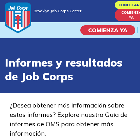
Skip
CONECTAR
Brooklyn Job Corps Center
to
COMIENZ
Brooklyn Job Corps Center
YA
main
content
COMIENZA YA
Programas
Informes y resultados
Vida En El Campus Universita
de Job Corps
Habilidades académicas
Viaje de la carrera
¿Desea obtener más información sobre
estos informes? Explore nuestra Guía de
Estudiar
informes de OMS para obtener más
información.
Programas de Entrenamient