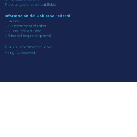
El descargo de responsabilidad
Información del Gobierno Federal:
USA.gov
U.S. Department of Labor
DOL No Fear Act Data
Oficina del inspector general
© 2023 Department of Labor.
All rights reserved.