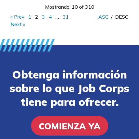
Mostrando: 10 of 310
« Prev
1
2
3
4
…
31
ASC
/
DESC
Next »
Obtenga información
sobre lo que Job Corps
tiene para ofrecer.
COMIENZA YA