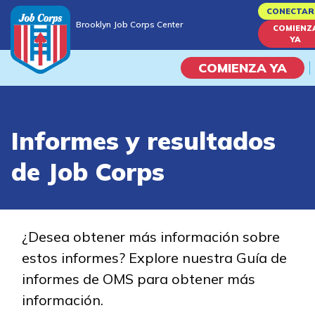
Skip
CONECTAR
Brooklyn Job Corps Center
to
COMIENZ
Brooklyn Job Corps Center
YA
main
content
COMIENZA YA
Programas
Informes y resultados
Vida En El Campus Universita
de Job Corps
Habilidades académicas
Viaje de la carrera
¿Desea obtener más información sobre
estos informes? Explore nuestra Guía de
Estudiar
informes de OMS para obtener más
información.
Programas de Entrenamient