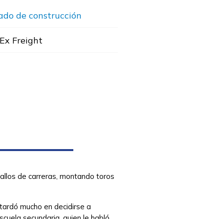
ado de construcción
Ex Freight
allos de carreras, montando toros
 tardó mucho en decidirse a
scuela secundaria, quien le habló