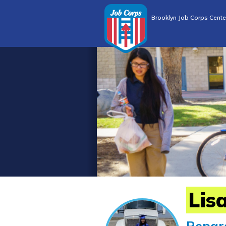
Brooklyn Job Corps Cente
Lis
Repar