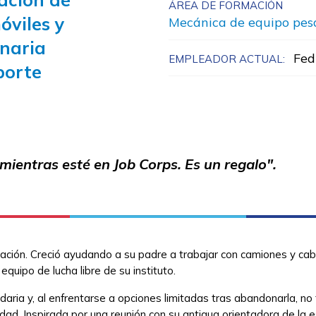
ÁREA DE FORMACIÓN
viles y
Mecánica de equipo pes
naria
Fed
EMPLEADOR ACTUAL:
porte
ientras esté en Job Corps. Es un regalo".
nación. Creció ayudando a su padre a trabajar con camiones y cab
quipo de lucha libre de su instituto.
ndaria y, al enfrentarse a opciones limitadas tras abandonarla, no
dad. Inspirada por una reunión con su antigua orientadora de la e